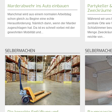
Marderabwehr ins Auto einbauen
Partykeller 
Zweckräume a
Manchmal wird aus einem normalen Arbeitstag
schon gleich zu Beginn eine echte
Während wir uns 
Herausforderung. Nämlich dann, wenn der Marder
zentrale Orte wi
zugeschlagen hat. Da ist es schnell vorbei mit der
Schlafzimmer bes
gewohnten Mobilität und...
Menge Zweckräum
reichte von...
SELBERMACHEN
SELBERMACH
Die korrekte Entlüftung und
Raumsparsip