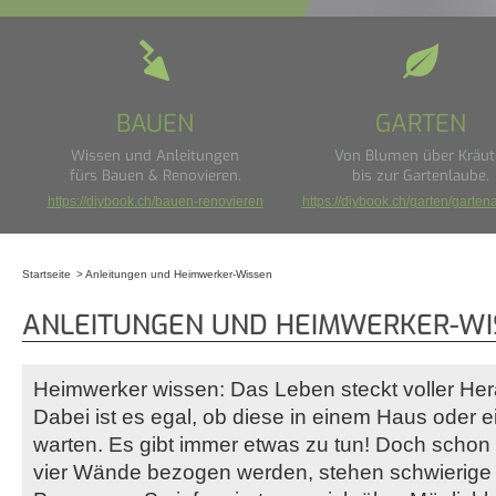
BAUEN
GARTEN
Wissen und Anleitungen
Von Blumen über Kräut
fürs Bauen & Renovieren.
bis zur Gartenlaube.
https://diybook.ch/bauen-renovieren
https://diybook.ch/garten/garten
Startseite
Anleitungen und Heimwerker-Wissen
Sie sind hier
ANLEITUNGEN UND HEIMWERKER-WI
Heimwerker wissen: Das Leben steckt voller He
Dabei ist es egal, ob diese in einem Haus oder
warten. Es gibt immer etwas zu tun! Doch schon
vier Wände bezogen werden, stehen schwierig