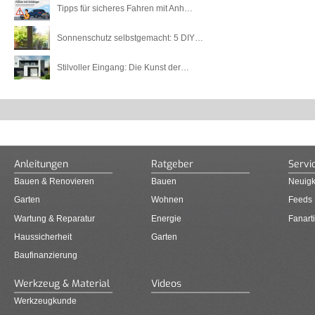
Tipps für sicheres Fahren mit Anh…
Sonnenschutz selbstgemacht: 5 DIY…
Stilvoller Eingang: Die Kunst der…
Anleitungen
Ratgeber
Servi
Bauen & Renovieren
Bauen
Neuigk
Garten
Wohnen
Feeds
Wartung & Reparatur
Energie
Fanarti
Haussicherheit
Garten
Baufinanzierung
Werkzeug & Material
Videos
Werkzeugkunde